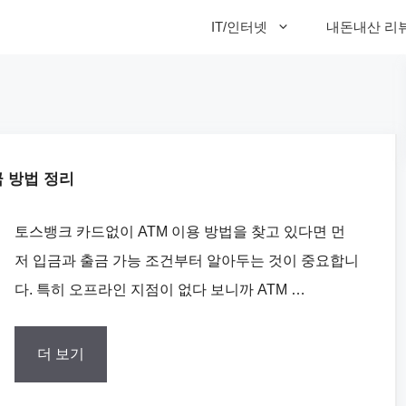
IT/인터넷
내돈내산 리
금 방법 정리
토스뱅크 카드없이 ATM 이용 방법을 찾고 있다면 먼
저 입금과 출금 가능 조건부터 알아두는 것이 중요합니
다. 특히 오프라인 지점이 없다 보니까 ATM …
더 보기