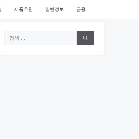
뷰
제품추천
일반정보
금융
검
색: