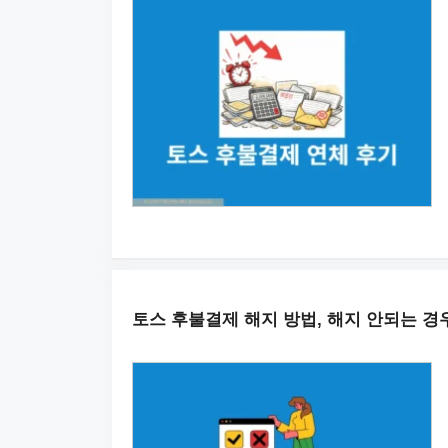
토스 후불결제 해지 방법, 해지 안되는 경