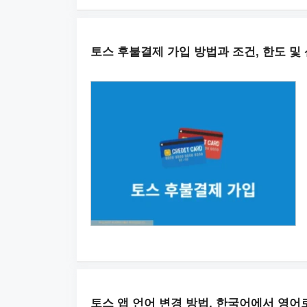
토스 후불결제 가입 방법과 조건, 한도 및
토스 앱 언어 변경 방법, 한국어에서 영어