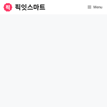
컨
Menu
텐
츠
로
건
너
뛰
기