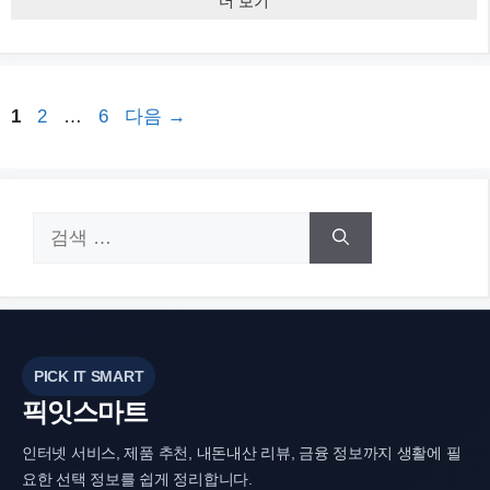
더 보기
페
페
페
1
2
…
6
다음
→
이
이
이
지
지
지
검
색:
PICK IT SMART
픽잇스마트
인터넷 서비스, 제품 추천, 내돈내산 리뷰, 금융 정보까지 생활에 필
요한 선택 정보를 쉽게 정리합니다.