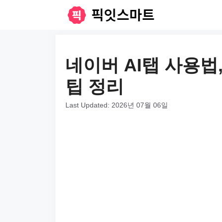
컨
텐
츠
로
네이버 AI탭 사용법
건
팁 정리
너
뛰
Last Updated:
2026년 07월 06일
기