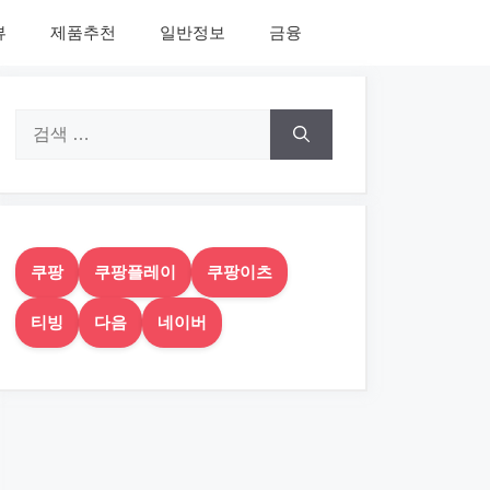
뷰
제품추천
일반정보
금융
검
색:
쿠팡
쿠팡플레이
쿠팡이츠
티빙
다음
네이버