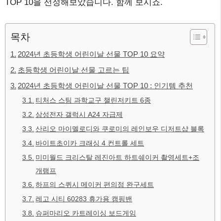
TOP 10을 선정해보았습니다. 함께 보시죠.
목차
2024년 초등학생 어린이날 선물 TOP 10 요약
초등학생 어린이날 선물 고르는 팁
2024년 초등학생 어린이날 선물 TOP 10 : 인기템 추천
티처스 스팀 과학교구 챌린저키트 6종
삼성전자 갤럭시 A24 자급제
산리오 마이멜로디와 쿠로미의 레인보우 디저트샵 블록
바이트초이카 크래싱 4 컨트롤 세트
미미월드 크리스탈 레진아트 하트쉐이커 촬영세트+조
개램프
하프의 스퀴시 메이커 편의점 완구세트
레고 시티 60283 휴가용 캠핑밴
슈퍼마리오 카트레이싱 보드게임