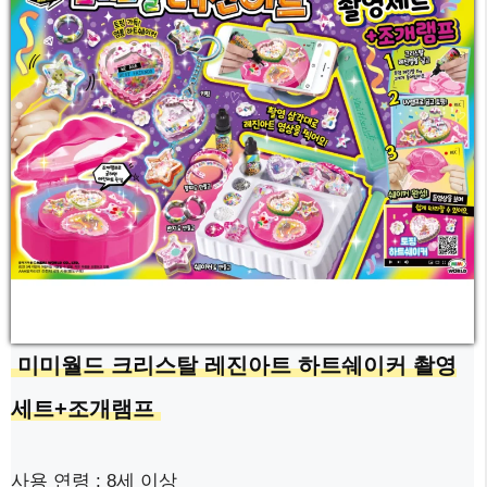
미미월드 크리스탈 레진아트 하트쉐이커 촬영
세트+조개램프
사용 연령 : 8세 이상