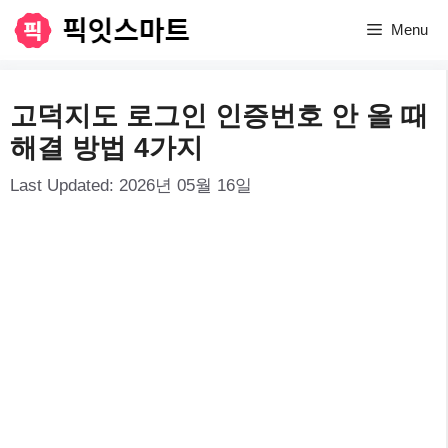
컨
Menu
텐
츠
고덕지도 로그인 인증번호 안 올 때
로
해결 방법 4가지
건
Last Updated:
2026년 05월 16일
너
뛰
기