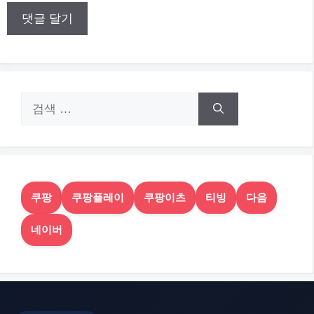
트
검
색:
쿠팡
쿠팡플레이
쿠팡이츠
티빙
다음
네이버