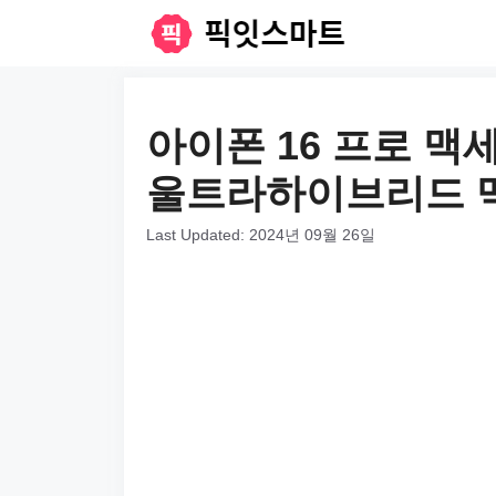
컨
텐
츠
로
아이폰 16 프로 맥
건
울트라하이브리드 맥
너
뛰
Last Updated:
2024년 09월 26일
기