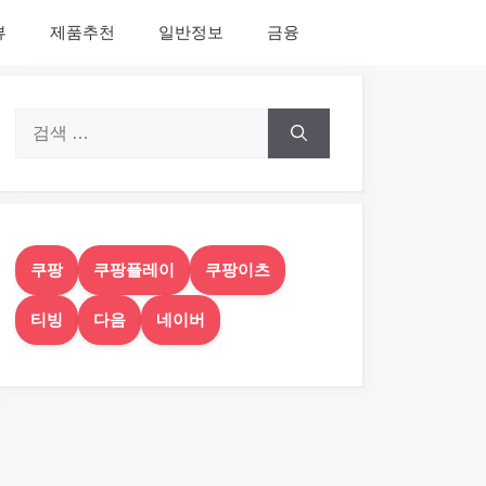
뷰
제품추천
일반정보
금융
검
색:
쿠팡
쿠팡플레이
쿠팡이츠
티빙
다음
네이버