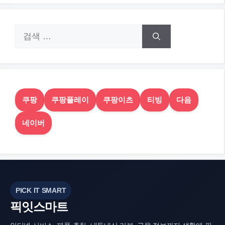
검
색:
쿠팡
쿠팡플레이
쿠팡이츠
티빙
다음
네이버
PICK IT SMART
픽잇스마트