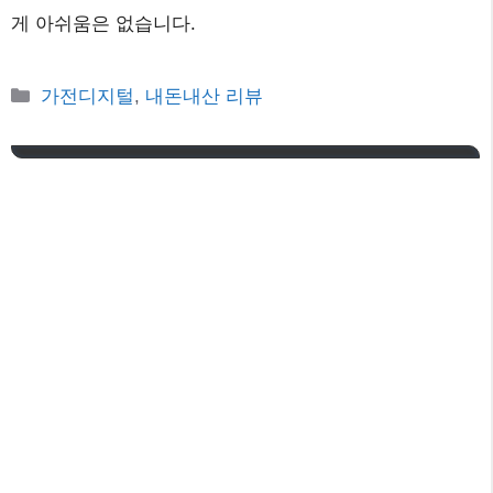
게 아쉬움은 없습니다.
카
가전디지털
,
내돈내산 리뷰
테
고
리