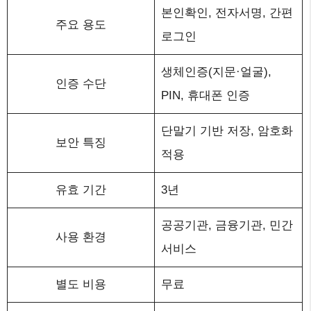
본인확인, 전자서명, 간편
주요 용도
로그인
생체인증(지문·얼굴),
인증 수단
PIN, 휴대폰 인증
단말기 기반 저장, 암호화
보안 특징
적용
유효 기간
3년
공공기관, 금융기관, 민간
사용 환경
서비스
별도 비용
무료