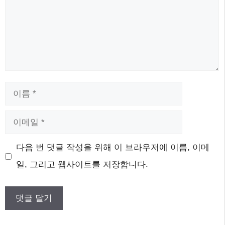
이
름
이
메
웹
다음 번 댓글 작성을 위해 이 브라우저에 이름, 이메
일
사
일, 그리고 웹사이트를 저장합니다.
이
트