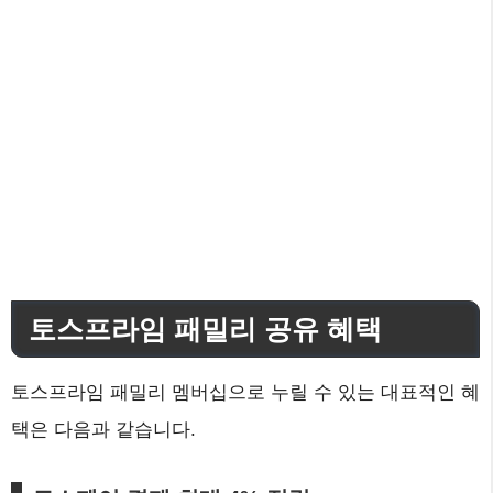
토스프라임 패밀리 공유 혜택
토스프라임 패밀리 멤버십으로 누릴 수 있는 대표적인 혜
택은 다음과 같습니다.