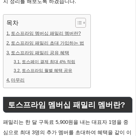
지 정리를 해보도록 하겠습니다.
목차
토스프라임 멤버십 패밀리 멤버란?
토스프라임 패밀리 초대 가입하는 법
토스프라임 패밀리 공유 혜택
토스페이 결제 최대 4% 적립
토스프라임 월별 혜택 공유
마무리
토스프라임 멤버십 패밀리 멤버란?
패밀리는 한 달 구독료 5,900원을 내는 대표자 1명을 중
심으로 최대 3명의 추가 멤버를 초대하여 혜택을 같이 이