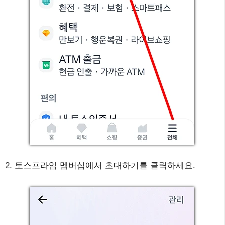
2. 토스프라임 멤버십에서 초대하기를 클릭하세요.