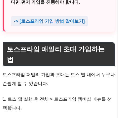
다면 먼저 가입을 진행해야 합니다.
-> [토스프라임 가입 방법 알아보기]
토스프라임 패밀리 초대 가입하는
법
토스프라임 패밀리 가입과 초대는 토스 앱 내에서 누구나
손쉽게 할 수 있습니다.
1. 토스 앱 실행 후 전체 > 토스프라임 멤버십 메뉴를 선
택합니다.