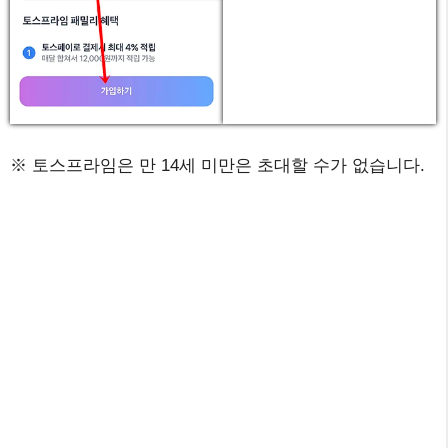
※ 토스프라임은 만 14세 미만은 초대할 수가 없습니다.