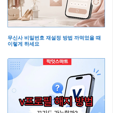
무신사 비밀번호 재설정 방법 까먹었을 때
이렇게 하세요