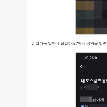
3. 그다음 얼마나 옮길까요?에서 금액을 입력