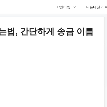
IT/인터넷
내돈내산 리
는법, 간단하게 송금 이름