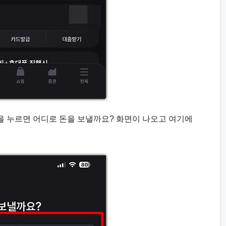
튼을 누르면 어디로 돈을 보낼까요? 화면이 나오고 여기에