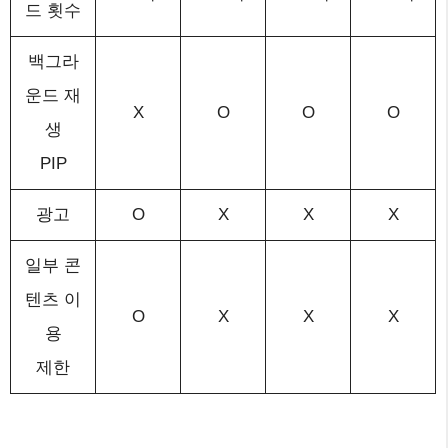
드 횟수
백그라
운드 재
X
O
O
O
생
PIP
광고
O
X
X
X
일부 콘
텐츠 이
O
X
X
X
용
제한