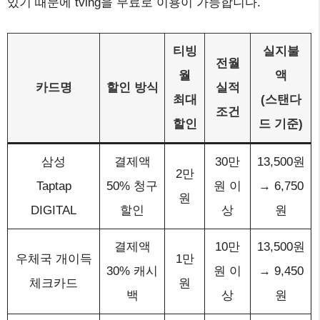
있기 때문에 tving을 무료로 이용이 가능합니다.
티빙
실지불
전월
월
액
카드명
할인 방식
실적
최대
(스탠다
조건
할인
드 기준)
삼성
결제액
30만
13,500원
2만
Taptap
50% 청구
원 이
→ 6,750
원
DIGITAL
할인
상
원
결제액
10만
13,500원
우체국 개이득
1만
30% 캐시
원 이
→ 9,450
체크카드
원
백
상
원