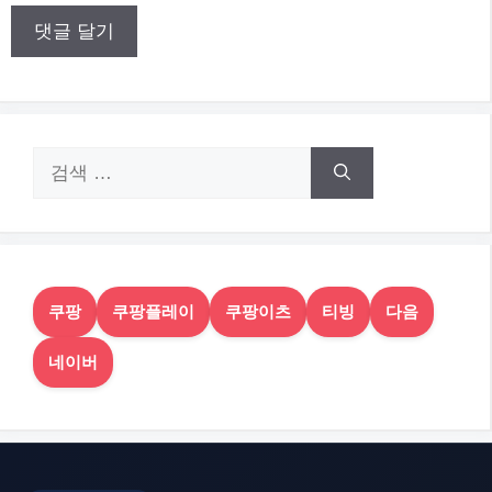
트
검
색:
쿠팡
쿠팡플레이
쿠팡이츠
티빙
다음
네이버