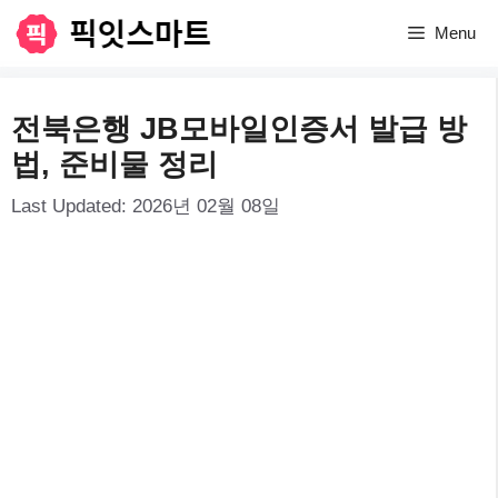
컨
Menu
텐
츠
전북은행 JB모바일인증서 발급 방
로
법, 준비물 정리
건
Last Updated:
2026년 02월 08일
너
뛰
기