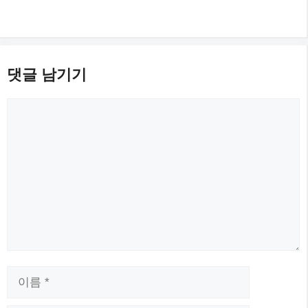
댓글 남기기
댓
글
이
름