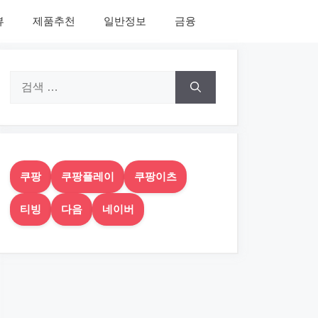
뷰
제품추천
일반정보
금융
검
색:
쿠팡
쿠팡플레이
쿠팡이츠
티빙
다음
네이버