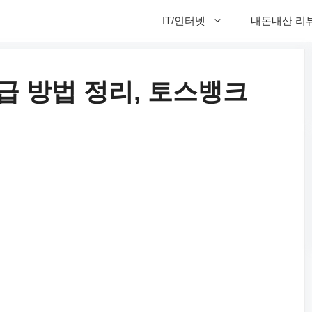
IT/인터넷
내돈내산 리
급 방법 정리, 토스뱅크