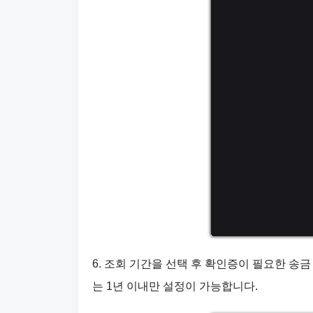
6. 조회 기간을 선택 후 확인증이 필요한 송
는 1년 이내만 설정이 가능합니다.