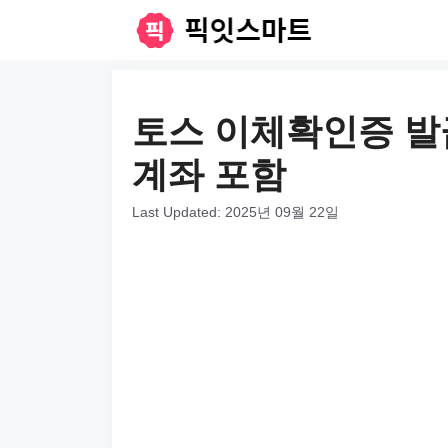
컨
텐
츠
로
토스 이체확인증 발
건
계좌 포함
너
뛰
Last Updated:
2025년 09월 22일
기