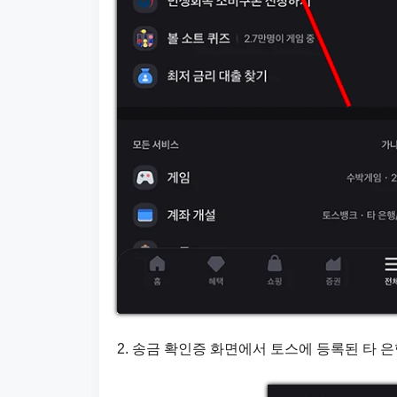
2. 송금 확인증 화면에서 토스에 등록된 타 은