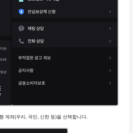
행 계좌(우리, 국민, 신한 등)을 선택합니다.