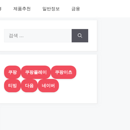
뷰
제품추천
일반정보
금융
검
색:
쿠팡
쿠팡플레이
쿠팡이츠
티빙
다음
네이버