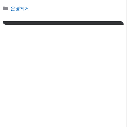
카
운영체제
테
고
리