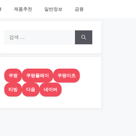
뷰
제품추천
일반정보
금융
검
색:
쿠팡
쿠팡플레이
쿠팡이츠
티빙
다음
네이버