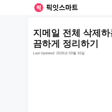
컨
텐
츠
로
지메일 전체 삭제하
건
끔하게 정리하기
너
뛰
Last Updated:
2026년 03월 16일
기